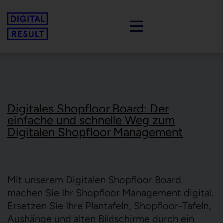
Absicherung Produktqualität
Performance-Überwachung P
Digitales Sh
Digitale Fehlersammelkarte
Produktionsmonitoring
Produktionsmoni
Digitales Shopfloor Board: Der
Digitales Q-Gate
Montagemonitoring
Montagemonitor
einfache und schnelle Weg zum
Sichtprüfung
Digitale Fehlers
Digitalen Shopfloor Management
Sichtprüfung
Digitales Q-Gat
Digitaler Frage
Mit unserem Digitalen Shopfloor Board
machen Sie Ihr Shopfloor Management digital.
Prozessmonitoring
Ersetzen Sie Ihre Plantafeln, Shopfloor-Tafeln,
Digitales Audit
KPI Managem
Aushänge und alten Bildschirme durch ein