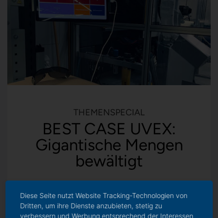
THEMENSPECIAL
BEST CASE UVEX:
Gigantische Mengen
bewältigt
Diese Seite nutzt Website Tracking-Technologien von
Dritten, um ihre Dienste anzubieten, stetig zu
verbessern und Werbung entsprechend der Interessen