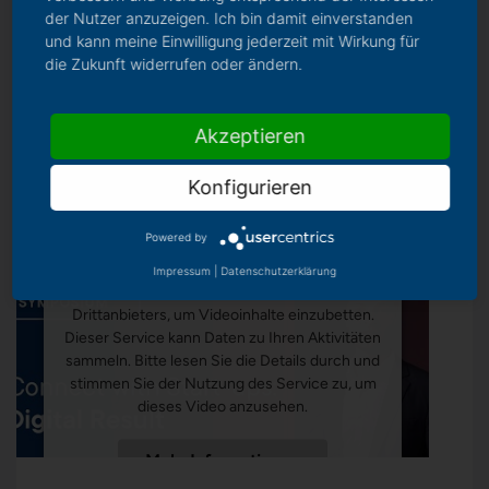
der Nutzer anzuzeigen. Ich bin damit einverstanden
und kann meine Einwilligung jederzeit mit Wirkung für
Mehr
die Zukunft widerrufen oder ändern.
Akzeptieren
Konfigurieren
Wir benötigen Ihre Zustimmung, um
Powered by
den Youtube-Service zu laden!
Impressum
|
Datenschutzerklärung
Wir verwenden einen Service eines
Drittanbieters, um Videoinhalte einzubetten.
Dieser Service kann Daten zu Ihren Aktivitäten
sammeln. Bitte lesen Sie die Details durch und
stimmen Sie der Nutzung des Service zu, um
dieses Video anzusehen.
Mehr Informationen