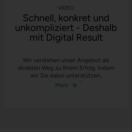
VIDEO
Akzeptieren
Schnell, konkret und
Powered by
Usercentrics Consent Management
unkompliziert - Deshalb
Platform
mit Digital Result
Wir verstehen unser Angebot als
direkten Weg zu Ihrem Erfolg. Indem
wir Sie dabei unterstützen,
unternehmerische Prozesse
Mehr
transparenter zu dokumentieren und
langfristig zu optimieren, entdecken
Sie Potenziale - und nutzen diese.
Dazu setzen wir auf technisch
anspruchsvolle, doch in der Anwendung