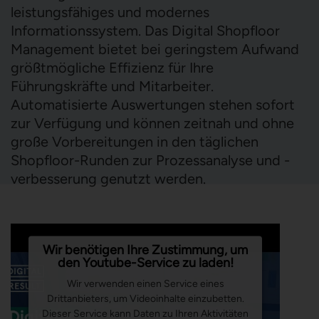
Lean Admin
leistungsfähiges und modernes
Digitaler Fragebogen
Webbasierte Ken
Vorbeugende Instandhaltung
Informationssystem. Das Digital Shopfloor
Management bietet bei geringstem Aufwand
größtmögliche Effizienz für Ihre
Führungskräfte und Mitarbeiter.
Smartes BDE/MDE/MES
Optimierung Ergebnis & Liqui
Automatisierte Auswertungen stehen sofort
zur Verfügung und können zeitnah und ohne
Montagemonitoring
Projekt Management Office
große Vorbereitungen in den täglichen
Produktionsmonitoring
Shopfloor-Runden zur Prozessanalyse und -
verbesserung genutzt werden.
Wir benötigen Ihre Zustimmung, um
den Youtube-Service zu laden!
Wir verwenden einen Service eines
Drittanbieters, um Videoinhalte einzubetten.
Dieser Service kann Daten zu Ihren Aktivitäten