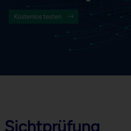
Lean Admin
Kostenlos testen
Vorbeugende Instandhaltung
Smartes BDE/MDE/MES
Montagemonitoring
Produktionsmonitoring
Sichtprüfung