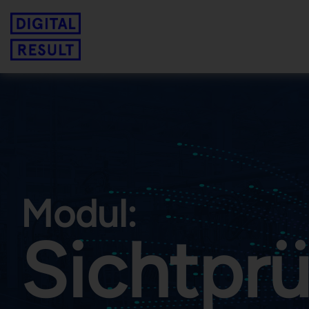
Absicherung Produktqualität
Digitale Fehlersammelkarte
Digitales Q-Gate
Sichtprüfung
Modul:
Sicht­prü
Prozessmonitoring